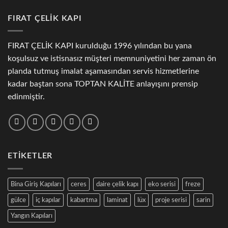
FIRAT ÇELİK KAPI
FIRAT ÇELİK KAPI kurulduğu 1996 yılından bu yana
koşulsuz ve istisnasız müşteri memnuniyetini her zaman ön
planda tutmuş imalat aşamasından servis hizmetlerine
kadar baştan sona TOPTAN KALİTE anlayışını prensip
edinmiştir.
ETİKETLER
Bina Giriş Kapıları
ceres
daire çelik kapı
eko serisi
freze
gülce
iç kapılar
kabartma
laminat
lüx
proje serisi
sarin
Yangın Kapıları