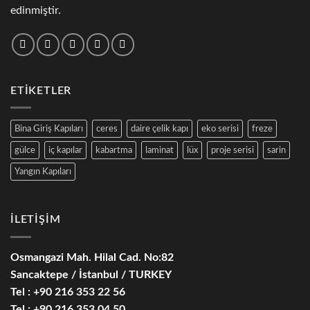
edinmiştir.
ETİKETLER
Bina Giriş Kapıları
ceres
daire çelik kapı
eko serisi
freze
gülce
iç kapılar
kabartma
laminat
lüx
proje serisi
sarin
Yangın Kapıları
İLETİŞİM
Osmangazi Mah. Hilal Cad. No:82
Sancaktepe / İstanbul / TURKEY
Tel : +90 216 353 22 56
Tel : +90 216 353 04 50