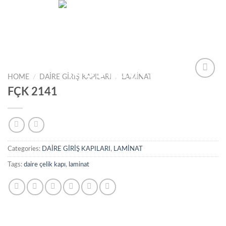
İçeriğe
0
atla
HOME
/
DAİRE GİRİŞ KAPILARI
/
LAMİNAT
Add to
FÇK 2141
wishlist
Categories:
DAİRE GİRİŞ KAPILARI
,
LAMİNAT
Tags:
daire çelik kapı
,
laminat